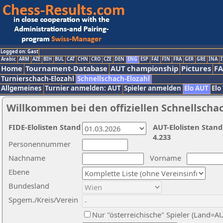
Logged on: Gast
Arabic
ARM
AZE
BIH
BUL
CAT
CHN
CRO
CZE
DEN
ENG
ESP
FAI
FIN
FRA
GER
GRE
INA
I
Home
Tournament-Database
AUT championship
Pictures
F
Turnierschach-Elozahl
Schnellschach-Elozahl
Allgemeines
Turnier anmelden: AUT
Spieler anmelden
Elo AUT
Elo
Willkommen bei den offiziellen Schnellscha
FIDE-Elolisten Stand
AUT-Elolisten Stand
4.233
Personennummer
Nachname
Vorname
Ebene
Bundesland
Spgem./Kreis/Verein
Nur "österreichische" Spieler (Land=A