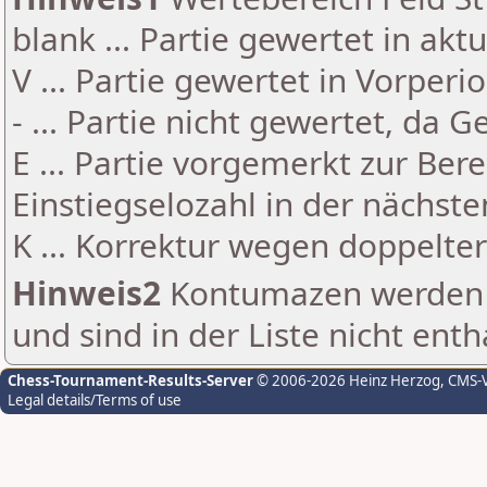
blank ... Partie gewertet in akt
V ... Partie gewertet in Vorperi
- ... Partie nicht gewertet, da 
E ... Partie vorgemerkt zur Be
Einstiegselozahl in der nächst
K ... Korrektur wegen doppelt
Hinweis2
Kontumazen werden g
und sind in der Liste nicht enth
Chess-Tournament-Results-Server
© 2006-2026 Heinz Herzog
, CMS-
Legal details/Terms of use