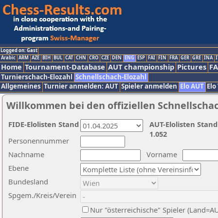
Logged on: Gast
Arabic
ARM
AZE
BIH
BUL
CAT
CHN
CRO
CZE
DEN
ENG
ESP
FAI
FIN
FRA
GER
GRE
INA
I
Home
Tournament-Database
AUT championship
Pictures
F
Turnierschach-Elozahl
Schnellschach-Elozahl
Allgemeines
Turnier anmelden: AUT
Spieler anmelden
Elo AUT
Elo
Willkommen bei den offiziellen Schnellscha
FIDE-Elolisten Stand
AUT-Elolisten Stand
1.052
Personennummer
Nachname
Vorname
Ebene
Bundesland
Spgem./Kreis/Verein
Nur "österreichische" Spieler (Land=A