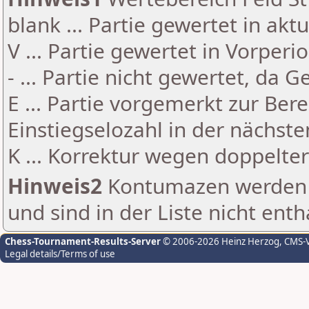
blank ... Partie gewertet in akt
V ... Partie gewertet in Vorperi
- ... Partie nicht gewertet, da 
E ... Partie vorgemerkt zur Be
Einstiegselozahl in der nächst
K ... Korrektur wegen doppelt
Hinweis2
Kontumazen werden g
und sind in der Liste nicht enth
Chess-Tournament-Results-Server
© 2006-2026 Heinz Herzog
, CMS-
Legal details/Terms of use