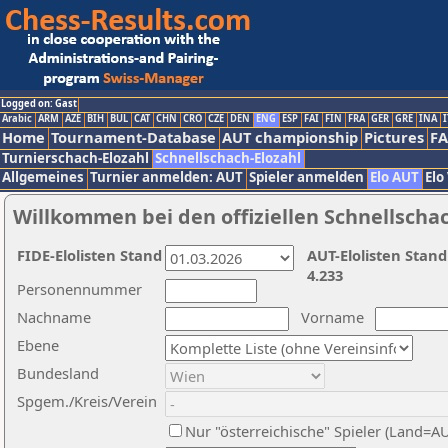
Logged on: Gast
Arabic
ARM
AZE
BIH
BUL
CAT
CHN
CRO
CZE
DEN
ENG
ESP
FAI
FIN
FRA
GER
GRE
INA
I
Home
Tournament-Database
AUT championship
Pictures
F
Turnierschach-Elozahl
Schnellschach-Elozahl
Allgemeines
Turnier anmelden: AUT
Spieler anmelden
Elo AUT
Elo
Willkommen bei den offiziellen Schnellscha
FIDE-Elolisten Stand
AUT-Elolisten Stand
4.233
Personennummer
Nachname
Vorname
Ebene
Bundesland
Spgem./Kreis/Verein
Nur "österreichische" Spieler (Land=A