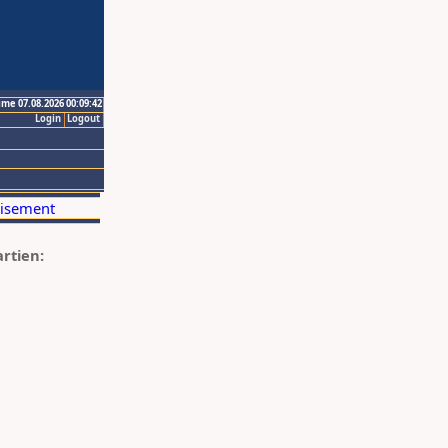
ime 07.08.2026 00:09:42
Login
Logout
artien: