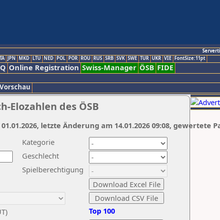
Servert
TA
JPN
MKD
LTU
NED
POL
POR
ROU
RUS
SRB
SVK
SWE
TUR
UKR
VIE
FontSize:11pt
AQ
Online Registration
Swiss-Manager
ÖSB
FIDE
 Vorschau
ch-Elozahlen des ÖSB
 01.01.2026, letzte Änderung am 14.01.2026 09:08, gewertete P
Kategorie
Geschlecht
Spielberechtigung
Top 100
UT)