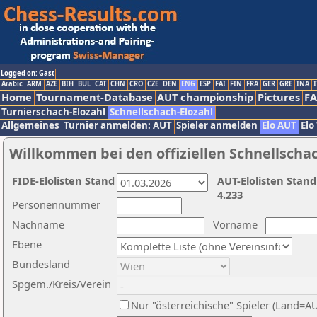
Logged on: Gast
Arabic
ARM
AZE
BIH
BUL
CAT
CHN
CRO
CZE
DEN
ENG
ESP
FAI
FIN
FRA
GER
GRE
INA
I
Home
Tournament-Database
AUT championship
Pictures
F
Turnierschach-Elozahl
Schnellschach-Elozahl
Allgemeines
Turnier anmelden: AUT
Spieler anmelden
Elo AUT
Elo
Willkommen bei den offiziellen Schnellscha
FIDE-Elolisten Stand
AUT-Elolisten Stand
4.233
Personennummer
Nachname
Vorname
Ebene
Bundesland
Spgem./Kreis/Verein
Nur "österreichische" Spieler (Land=A