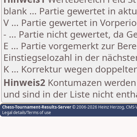
blank ... Partie gewertet in akt
V ... Partie gewertet in Vorperi
- ... Partie nicht gewertet, da 
E ... Partie vorgemerkt zur Be
Einstiegselozahl in der nächst
K ... Korrektur wegen doppelt
Hinweis2
Kontumazen werden g
und sind in der Liste nicht enth
Chess-Tournament-Results-Server
© 2006-2026 Heinz Herzog
, CMS-
Legal details/Terms of use