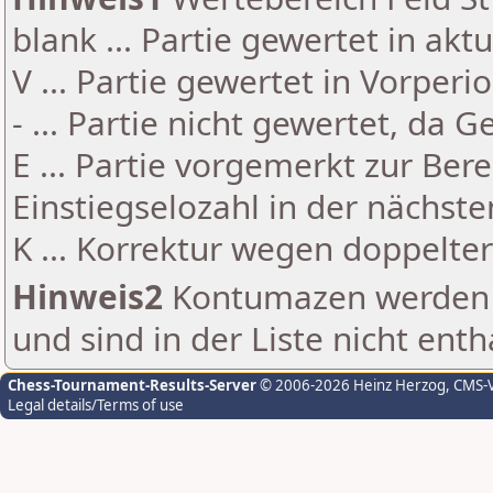
blank ... Partie gewertet in akt
V ... Partie gewertet in Vorperi
- ... Partie nicht gewertet, da 
E ... Partie vorgemerkt zur Be
Einstiegselozahl in der nächst
K ... Korrektur wegen doppelt
Hinweis2
Kontumazen werden g
und sind in der Liste nicht enth
Chess-Tournament-Results-Server
© 2006-2026 Heinz Herzog
, CMS-
Legal details/Terms of use