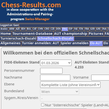
Logged on: Gast
Arabic
ARM
AZE
BIH
BUL
CAT
CHN
CRO
CZE
DEN
ENG
ESP
FAI
FIN
FRA
GER
GRE
INA
I
Home
Tournament-Database
AUT championship
Pictures
F
Turnierschach-Elozahl
Schnellschach-Elozahl
Allgemeines
Turnier anmelden: AUT
Spieler anmelden
Elo AUT
Elo
Willkommen bei den offiziellen Schnellscha
FIDE-Elolisten Stand
AUT-Elolisten Stand
4.233
Personennummer
Nachname
Vorname
Ebene
Bundesland
Spgem./Kreis/Verein
Nur "österreichische" Spieler (Land=A