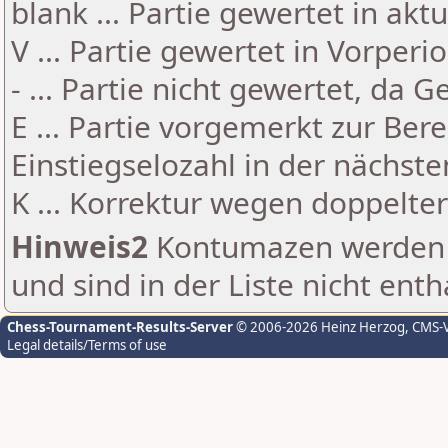
blank ... Partie gewertet in akt
V ... Partie gewertet in Vorperi
- ... Partie nicht gewertet, da 
E ... Partie vorgemerkt zur Be
Einstiegselozahl in der nächst
K ... Korrektur wegen doppelt
Hinweis2
Kontumazen werden g
und sind in der Liste nicht enth
Chess-Tournament-Results-Server
© 2006-2026 Heinz Herzog
, CMS-
Legal details/Terms of use