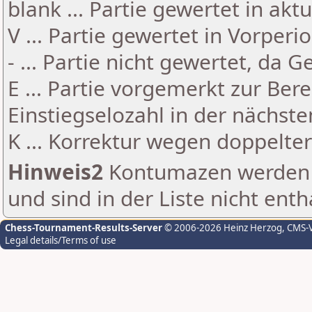
blank ... Partie gewertet in akt
V ... Partie gewertet in Vorperi
- ... Partie nicht gewertet, da 
E ... Partie vorgemerkt zur Be
Einstiegselozahl in der nächst
K ... Korrektur wegen doppelt
Hinweis2
Kontumazen werden g
und sind in der Liste nicht enth
Chess-Tournament-Results-Server
© 2006-2026 Heinz Herzog
, CMS-
Legal details/Terms of use