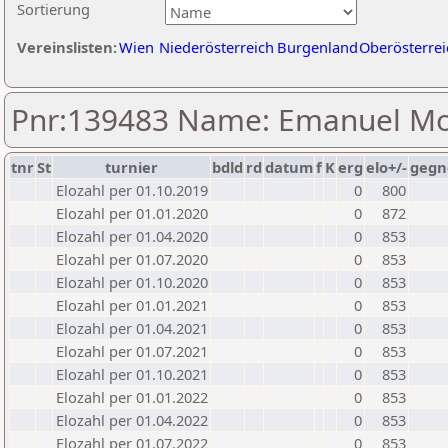
Sortierung
Vereinslisten:
Wien
Niederösterreich
Burgenland
Oberösterrei
Pnr:139483 Name: Emanuel Mo
tnr
St
turnier
bdld
rd
datum
f
K
erg
elo+/-
gegn
Elozahl per 01.10.2019
0
800
Elozahl per 01.01.2020
0
872
Elozahl per 01.04.2020
0
853
Elozahl per 01.07.2020
0
853
Elozahl per 01.10.2020
0
853
Elozahl per 01.01.2021
0
853
Elozahl per 01.04.2021
0
853
Elozahl per 01.07.2021
0
853
Elozahl per 01.10.2021
0
853
Elozahl per 01.01.2022
0
853
Elozahl per 01.04.2022
0
853
Elozahl per 01.07.2022
0
853