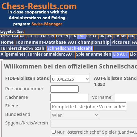
Logged on: Gast
Arabic
ARM
AZE
BIH
BUL
CAT
CHN
CRO
CZE
DEN
ENG
ESP
FAI
FIN
FRA
GER
GRE
INA
I
Home
Tournament-Database
AUT championship
Pictures
F
Turnierschach-Elozahl
Schnellschach-Elozahl
Allgemeines
Turnier anmelden: AUT
Spieler anmelden
Elo AUT
Elo
Willkommen bei den offiziellen Schnellscha
FIDE-Elolisten Stand
AUT-Elolisten Stand
1.052
Personennummer
Nachname
Vorname
Ebene
Bundesland
Spgem./Kreis/Verein
Nur "österreichische" Spieler (Land=A