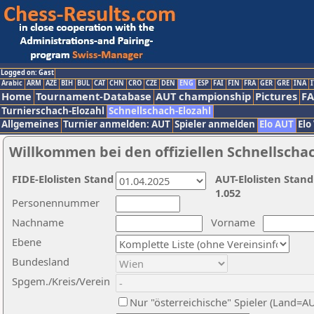
Logged on: Gast
Arabic
ARM
AZE
BIH
BUL
CAT
CHN
CRO
CZE
DEN
ENG
ESP
FAI
FIN
FRA
GER
GRE
INA
I
Home
Tournament-Database
AUT championship
Pictures
F
Turnierschach-Elozahl
Schnellschach-Elozahl
Allgemeines
Turnier anmelden: AUT
Spieler anmelden
Elo AUT
Elo
Willkommen bei den offiziellen Schnellscha
FIDE-Elolisten Stand
AUT-Elolisten Stand
1.052
Personennummer
Nachname
Vorname
Ebene
Bundesland
Spgem./Kreis/Verein
Nur "österreichische" Spieler (Land=A