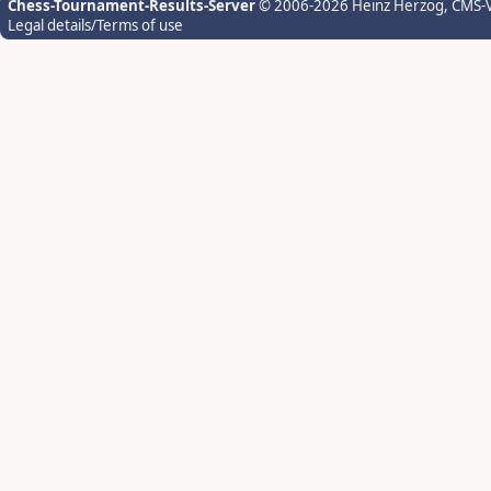
Chess-Tournament-Results-Server
© 2006-2026 Heinz Herzog
, CMS-
Legal details/Terms of use