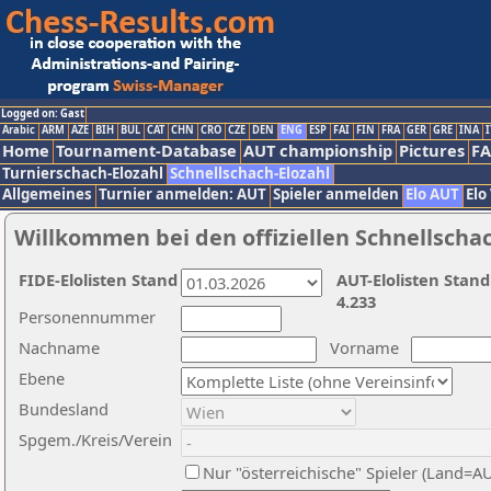
Logged on: Gast
Arabic
ARM
AZE
BIH
BUL
CAT
CHN
CRO
CZE
DEN
ENG
ESP
FAI
FIN
FRA
GER
GRE
INA
I
Home
Tournament-Database
AUT championship
Pictures
F
Turnierschach-Elozahl
Schnellschach-Elozahl
Allgemeines
Turnier anmelden: AUT
Spieler anmelden
Elo AUT
Elo
Willkommen bei den offiziellen Schnellscha
FIDE-Elolisten Stand
AUT-Elolisten Stand
4.233
Personennummer
Nachname
Vorname
Ebene
Bundesland
Spgem./Kreis/Verein
Nur "österreichische" Spieler (Land=A