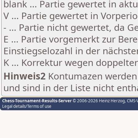
blank ... Partie gewertet in akt
V ... Partie gewertet in Vorperi
- ... Partie nicht gewertet, da 
E ... Partie vorgemerkt zur Be
Einstiegselozahl in der nächst
K ... Korrektur wegen doppelt
Hinweis2
Kontumazen werden g
und sind in der Liste nicht enth
Chess-Tournament-Results-Server
© 2006-2026 Heinz Herzog
, CMS-
Legal details/Terms of use