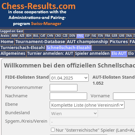
Logged on: Gast
Arabic
ARM
AZE
BIH
BUL
CAT
CHN
CRO
CZE
DEN
ENG
ESP
FAI
FIN
FRA
GER
GRE
INA
I
Home
Tournament-Database
AUT championship
Pictures
F
Turnierschach-Elozahl
Schnellschach-Elozahl
Allgemeines
Turnier anmelden: AUT
Spieler anmelden
Elo AUT
Elo
Willkommen bei den offiziellen Schnellscha
FIDE-Elolisten Stand
AUT-Elolisten Stand
1.052
Personennummer
Nachname
Vorname
Ebene
Bundesland
Spgem./Kreis/Verein
Nur "österreichische" Spieler (Land=A