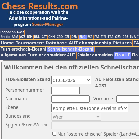
Logged on: Gast
Arabic
ARM
AZE
BIH
BUL
CAT
CHN
CRO
CZE
DEN
ENG
ESP
FAI
FIN
FRA
GER
GRE
INA
I
Home
Tournament-Database
AUT championship
Pictures
F
Turnierschach-Elozahl
Schnellschach-Elozahl
Allgemeines
Turnier anmelden: AUT
Spieler anmelden
Elo AUT
Elo
Willkommen bei den offiziellen Schnellscha
FIDE-Elolisten Stand
AUT-Elolisten Stand
4.233
Personennummer
Nachname
Vorname
Ebene
Bundesland
Spgem./Kreis/Verein
Nur "österreichische" Spieler (Land=A