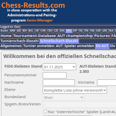
Logged on: Gast
Arabic
ARM
AZE
BIH
BUL
CAT
CHN
CRO
CZE
DEN
ENG
ESP
FAI
FIN
FRA
GER
GRE
INA
I
Home
Tournament-Database
AUT championship
Pictures
F
Turnierschach-Elozahl
Schnellschach-Elozahl
Allgemeines
Turnier anmelden: AUT
Spieler anmelden
Elo AUT
Elo
Willkommen bei den offiziellen Schnellscha
FIDE-Elolisten Stand
AUT-Elolisten Stand
2.303
Personennummer
Nachname
Vorname
Ebene
Bundesland
Spgem./Kreis/Verein
Nur "österreichische" Spieler (Land=A