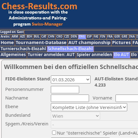
Logged on: Gast
Arabic
ARM
AZE
BIH
BUL
CAT
CHN
CRO
CZE
DEN
ENG
ESP
FAI
FIN
FRA
GER
GRE
INA
I
Home
Tournament-Database
AUT championship
Pictures
F
Turnierschach-Elozahl
Schnellschach-Elozahl
Allgemeines
Turnier anmelden: AUT
Spieler anmelden
Elo AUT
Elo
Willkommen bei den offiziellen Schnellscha
FIDE-Elolisten Stand
AUT-Elolisten Stand
4.233
Personennummer
Nachname
Vorname
Ebene
Bundesland
Spgem./Kreis/Verein
Nur "österreichische" Spieler (Land=A