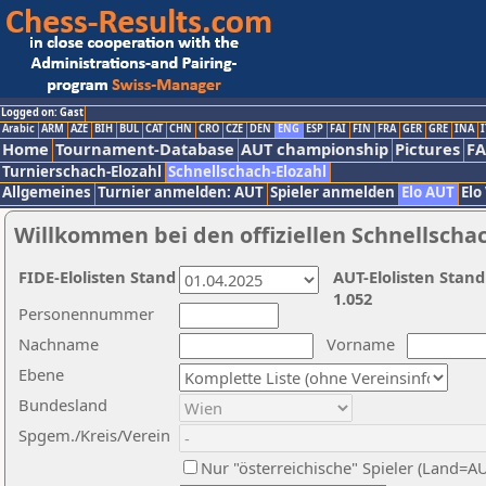
Logged on: Gast
Arabic
ARM
AZE
BIH
BUL
CAT
CHN
CRO
CZE
DEN
ENG
ESP
FAI
FIN
FRA
GER
GRE
INA
I
Home
Tournament-Database
AUT championship
Pictures
F
Turnierschach-Elozahl
Schnellschach-Elozahl
Allgemeines
Turnier anmelden: AUT
Spieler anmelden
Elo AUT
Elo
Willkommen bei den offiziellen Schnellscha
FIDE-Elolisten Stand
AUT-Elolisten Stand
1.052
Personennummer
Nachname
Vorname
Ebene
Bundesland
Spgem./Kreis/Verein
Nur "österreichische" Spieler (Land=A