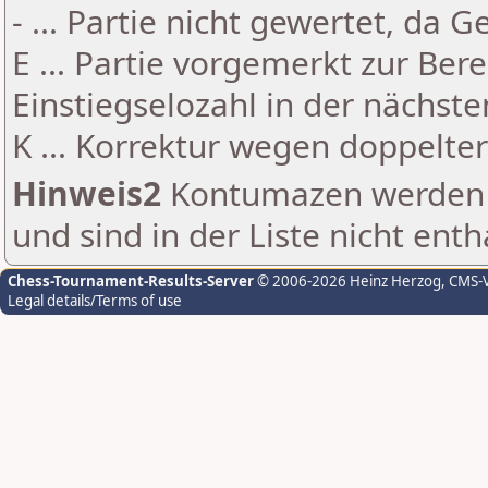
- ... Partie nicht gewertet, da 
E ... Partie vorgemerkt zur Be
Einstiegselozahl in der nächst
K ... Korrektur wegen doppelt
Hinweis2
Kontumazen werden g
und sind in der Liste nicht enth
Chess-Tournament-Results-Server
© 2006-2026 Heinz Herzog
, CMS-
Legal details/Terms of use