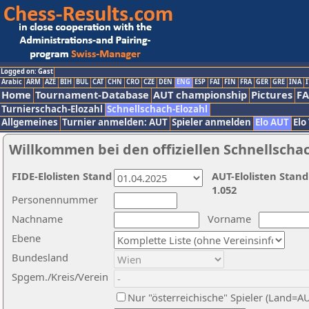
Logged on: Gast
Arabic
ARM
AZE
BIH
BUL
CAT
CHN
CRO
CZE
DEN
ENG
ESP
FAI
FIN
FRA
GER
GRE
INA
I
Home
Tournament-Database
AUT championship
Pictures
F
Turnierschach-Elozahl
Schnellschach-Elozahl
Allgemeines
Turnier anmelden: AUT
Spieler anmelden
Elo AUT
Elo
Willkommen bei den offiziellen Schnellscha
FIDE-Elolisten Stand
AUT-Elolisten Stand
1.052
Personennummer
Nachname
Vorname
Ebene
Bundesland
Spgem./Kreis/Verein
Nur "österreichische" Spieler (Land=A