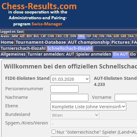
Logged on: Gast
Arabic
ARM
AZE
BIH
BUL
CAT
CHN
CRO
CZE
DEN
ENG
ESP
FAI
FIN
FRA
GER
GRE
INA
I
Home
Tournament-Database
AUT championship
Pictures
F
Turnierschach-Elozahl
Schnellschach-Elozahl
Allgemeines
Turnier anmelden: AUT
Spieler anmelden
Elo AUT
Elo
Willkommen bei den offiziellen Schnellscha
FIDE-Elolisten Stand
AUT-Elolisten Stand
4.233
Personennummer
Nachname
Vorname
Ebene
Bundesland
Spgem./Kreis/Verein
Nur "österreichische" Spieler (Land=A