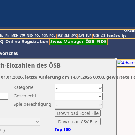
Servert
TA
JPN
MKD
LTU
NED
POL
POR
ROU
RUS
SRB
SVK
SWE
TUR
UKR
VIE
FontSize:11pt
AQ
Online Registration
Swiss-Manager
ÖSB
FIDE
 Vorschau
ch-Elozahlen des ÖSB
 01.01.2026, letzte Änderung am 14.01.2026 09:08, gewertete P
Kategorie
Geschlecht
Spielberechtigung
Top 100
UT)