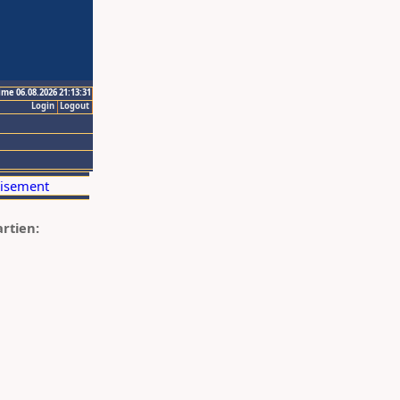
ime 06.08.2026 21:13:31
Login
Logout
artien: