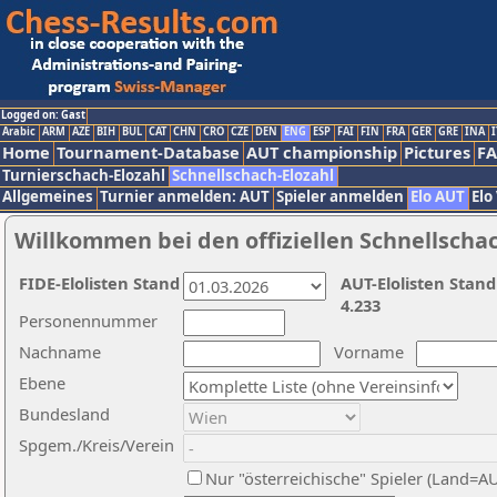
Logged on: Gast
Arabic
ARM
AZE
BIH
BUL
CAT
CHN
CRO
CZE
DEN
ENG
ESP
FAI
FIN
FRA
GER
GRE
INA
I
Home
Tournament-Database
AUT championship
Pictures
F
Turnierschach-Elozahl
Schnellschach-Elozahl
Allgemeines
Turnier anmelden: AUT
Spieler anmelden
Elo AUT
Elo
Willkommen bei den offiziellen Schnellscha
FIDE-Elolisten Stand
AUT-Elolisten Stand
4.233
Personennummer
Nachname
Vorname
Ebene
Bundesland
Spgem./Kreis/Verein
Nur "österreichische" Spieler (Land=A