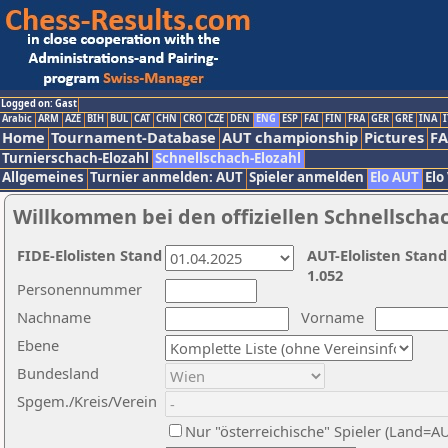
Logged on: Gast
Arabic
ARM
AZE
BIH
BUL
CAT
CHN
CRO
CZE
DEN
ENG
ESP
FAI
FIN
FRA
GER
GRE
INA
I
Home
Tournament-Database
AUT championship
Pictures
F
Turnierschach-Elozahl
Schnellschach-Elozahl
Allgemeines
Turnier anmelden: AUT
Spieler anmelden
Elo AUT
Elo
Willkommen bei den offiziellen Schnellscha
FIDE-Elolisten Stand
AUT-Elolisten Stand
1.052
Personennummer
Nachname
Vorname
Ebene
Bundesland
Spgem./Kreis/Verein
Nur "österreichische" Spieler (Land=A