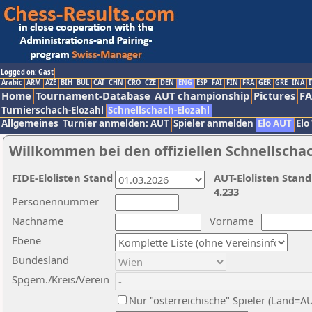
Logged on: Gast
Arabic
ARM
AZE
BIH
BUL
CAT
CHN
CRO
CZE
DEN
ENG
ESP
FAI
FIN
FRA
GER
GRE
INA
I
Home
Tournament-Database
AUT championship
Pictures
F
Turnierschach-Elozahl
Schnellschach-Elozahl
Allgemeines
Turnier anmelden: AUT
Spieler anmelden
Elo AUT
Elo
Willkommen bei den offiziellen Schnellscha
FIDE-Elolisten Stand
AUT-Elolisten Stand
4.233
Personennummer
Nachname
Vorname
Ebene
Bundesland
Spgem./Kreis/Verein
Nur "österreichische" Spieler (Land=A