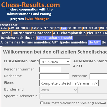
Logged on: Gast
Arabic
ARM
AZE
BIH
BUL
CAT
CHN
CRO
CZE
DEN
ENG
ESP
FAI
FIN
FRA
GER
GRE
INA
I
Home
Tournament-Database
AUT championship
Pictures
F
Turnierschach-Elozahl
Schnellschach-Elozahl
Allgemeines
Turnier anmelden: AUT
Spieler anmelden
Elo AUT
Elo
Willkommen bei den offiziellen Schnellscha
FIDE-Elolisten Stand
AUT-Elolisten Stand
4.233
Personennummer
Nachname
Vorname
Ebene
Bundesland
Spgem./Kreis/Verein
Nur "österreichische" Spieler (Land=A