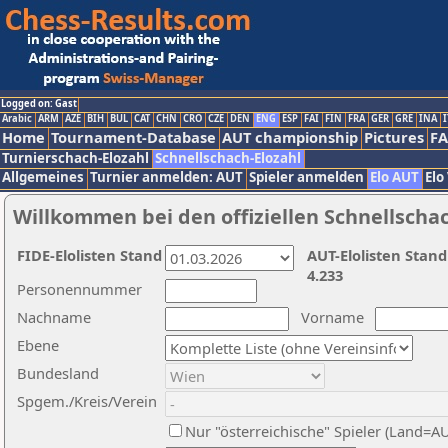
Logged on: Gast
Arabic
ARM
AZE
BIH
BUL
CAT
CHN
CRO
CZE
DEN
ENG
ESP
FAI
FIN
FRA
GER
GRE
INA
I
Home
Tournament-Database
AUT championship
Pictures
F
Turnierschach-Elozahl
Schnellschach-Elozahl
Allgemeines
Turnier anmelden: AUT
Spieler anmelden
Elo AUT
Elo
Willkommen bei den offiziellen Schnellscha
FIDE-Elolisten Stand
AUT-Elolisten Stand
4.233
Personennummer
Nachname
Vorname
Ebene
Bundesland
Spgem./Kreis/Verein
Nur "österreichische" Spieler (Land=A