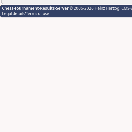
Chess-Tournament-Results-Server
© 2006-2026 Heinz Herzog
, CMS-
Legal details/Terms of use