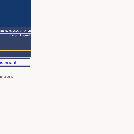
ime 07.08.2026 01:21:58
Login
Logout
artien: