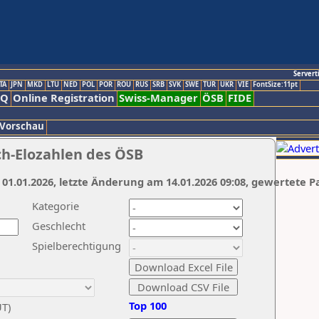
Servert
TA
JPN
MKD
LTU
NED
POL
POR
ROU
RUS
SRB
SVK
SWE
TUR
UKR
VIE
FontSize:11pt
AQ
Online Registration
Swiss-Manager
ÖSB
FIDE
 Vorschau
ch-Elozahlen des ÖSB
 01.01.2026, letzte Änderung am 14.01.2026 09:08, gewertete P
Kategorie
Geschlecht
Spielberechtigung
Top 100
UT)