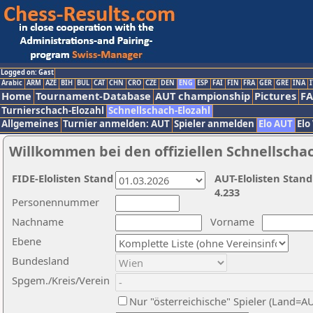
Logged on: Gast
Arabic
ARM
AZE
BIH
BUL
CAT
CHN
CRO
CZE
DEN
ENG
ESP
FAI
FIN
FRA
GER
GRE
INA
I
Home
Tournament-Database
AUT championship
Pictures
F
Turnierschach-Elozahl
Schnellschach-Elozahl
Allgemeines
Turnier anmelden: AUT
Spieler anmelden
Elo AUT
Elo
Willkommen bei den offiziellen Schnellscha
FIDE-Elolisten Stand
AUT-Elolisten Stand
4.233
Personennummer
Nachname
Vorname
Ebene
Bundesland
Spgem./Kreis/Verein
Nur "österreichische" Spieler (Land=A