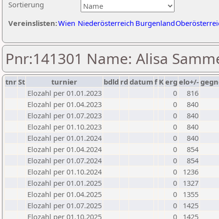
Sortierung
Vereinslisten:
Wien
Niederösterreich
Burgenland
Oberösterrei
Pnr:141301 Name: Alisa Samm
tnr
St
turnier
bdld
rd
datum
f
K
erg
elo+/-
gegn
Elozahl per 01.01.2023
0
816
Elozahl per 01.04.2023
0
840
Elozahl per 01.07.2023
0
840
Elozahl per 01.10.2023
0
840
Elozahl per 01.01.2024
0
840
Elozahl per 01.04.2024
0
854
Elozahl per 01.07.2024
0
854
Elozahl per 01.10.2024
0
1236
Elozahl per 01.01.2025
0
1327
Elozahl per 01.04.2025
0
1355
Elozahl per 01.07.2025
0
1425
Elozahl per 01.10.2025
0
1425