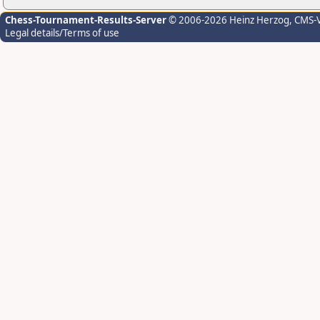
Chess-Tournament-Results-Server
© 2006-2026 Heinz Herzog
, CMS-
Legal details/Terms of use