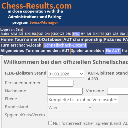
Logged on: Gast
Arabic
ARM
AZE
BIH
BUL
CAT
CHN
CRO
CZE
DEN
ENG
ESP
FAI
FIN
FRA
GER
GRE
INA
I
Home
Tournament-Database
AUT championship
Pictures
F
Turnierschach-Elozahl
Schnellschach-Elozahl
Allgemeines
Turnier anmelden: AUT
Spieler anmelden
Elo AUT
Elo
Willkommen bei den offiziellen Schnellscha
FIDE-Elolisten Stand
AUT-Elolisten Stand
4.233
Personennummer
Nachname
Vorname
Ebene
Bundesland
Spgem./Kreis/Verein
Nur "österreichische" Spieler (Land=A