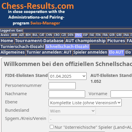
Logged on: Gast
Arabic
ARM
AZE
BIH
BUL
CAT
CHN
CRO
CZE
DEN
ENG
ESP
FAI
FIN
FRA
GER
GRE
INA
I
Home
Tournament-Database
AUT championship
Pictures
F
Turnierschach-Elozahl
Schnellschach-Elozahl
Allgemeines
Turnier anmelden: AUT
Spieler anmelden
Elo AUT
Elo
Willkommen bei den offiziellen Schnellscha
FIDE-Elolisten Stand
AUT-Elolisten Stand
1.052
Personennummer
Nachname
Vorname
Ebene
Bundesland
Spgem./Kreis/Verein
Nur "österreichische" Spieler (Land=A