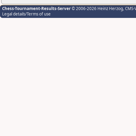
Chess-Tournament-Results-Server
© 2006-2026 Heinz Herzog
, CMS-
Legal details/Terms of use