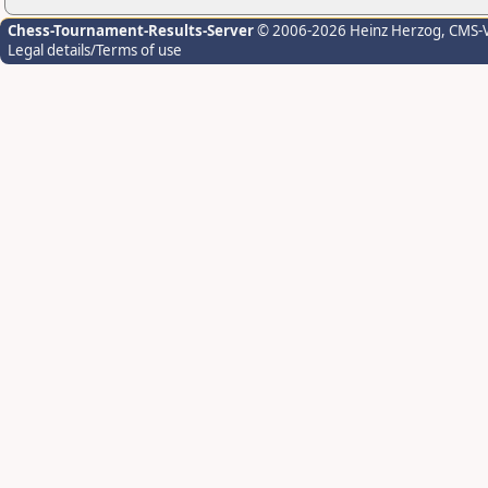
Chess-Tournament-Results-Server
© 2006-2026 Heinz Herzog
, CMS-
Legal details/Terms of use