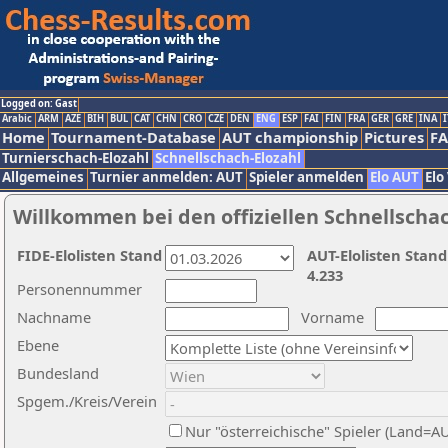
Logged on: Gast
Arabic
ARM
AZE
BIH
BUL
CAT
CHN
CRO
CZE
DEN
ENG
ESP
FAI
FIN
FRA
GER
GRE
INA
I
Home
Tournament-Database
AUT championship
Pictures
F
Turnierschach-Elozahl
Schnellschach-Elozahl
Allgemeines
Turnier anmelden: AUT
Spieler anmelden
Elo AUT
Elo
Willkommen bei den offiziellen Schnellscha
FIDE-Elolisten Stand
AUT-Elolisten Stand
4.233
Personennummer
Nachname
Vorname
Ebene
Bundesland
Spgem./Kreis/Verein
Nur "österreichische" Spieler (Land=A