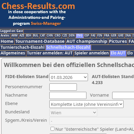
Logged on: Gast
Arabic
ARM
AZE
BIH
BUL
CAT
CHN
CRO
CZE
DEN
ENG
ESP
FAI
FIN
FRA
GER
GRE
INA
I
Home
Tournament-Database
AUT championship
Pictures
F
Turnierschach-Elozahl
Schnellschach-Elozahl
Allgemeines
Turnier anmelden: AUT
Spieler anmelden
Elo AUT
Elo
Willkommen bei den offiziellen Schnellscha
FIDE-Elolisten Stand
AUT-Elolisten Stand
4.233
Personennummer
Nachname
Vorname
Ebene
Bundesland
Spgem./Kreis/Verein
Nur "österreichische" Spieler (Land=A