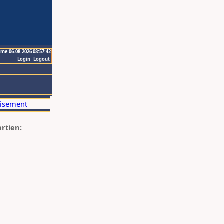
ime 06.08.2026 08:57:42
Login
Logout
artien: