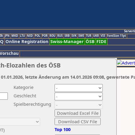
Servert
TA
JPN
MKD
LTU
NED
POL
POR
ROU
RUS
SRB
SVK
SWE
TUR
UKR
VIE
FontSize:11pt
AQ
Online Registration
Swiss-Manager
ÖSB
FIDE
 Vorschau
ch-Elozahlen des ÖSB
 01.01.2026, letzte Änderung am 14.01.2026 09:08, gewertete P
Kategorie
Geschlecht
Spielberechtigung
Top 100
UT)