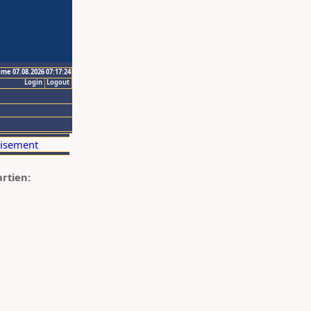
ime 07.08.2026 07:17:24
Login
Logout
artien: