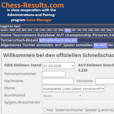
Logged on: Gast
Arabic
ARM
AZE
BIH
BUL
CAT
CHN
CRO
CZE
DEN
ENG
ESP
FAI
FIN
FRA
GER
GRE
INA
I
Home
Tournament-Database
AUT championship
Pictures
F
Turnierschach-Elozahl
Schnellschach-Elozahl
Allgemeines
Turnier anmelden: AUT
Spieler anmelden
Elo AUT
Elo
Willkommen bei den offiziellen Schnellscha
FIDE-Elolisten Stand
AUT-Elolisten Stand
4.233
Personennummer
Nachname
Vorname
Ebene
Bundesland
Spgem./Kreis/Verein
Nur "österreichische" Spieler (Land=A