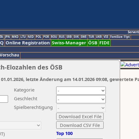
Servert
TA
JPN
MKD
LTU
NED
POL
POR
ROU
RUS
SRB
SVK
SWE
TUR
UKR
VIE
FontSize:11pt
AQ
Online Registration
Swiss-Manager
ÖSB
FIDE
 Vorschau
ch-Elozahlen des ÖSB
 01.01.2026, letzte Änderung am 14.01.2026 09:08, gewertete P
Kategorie
Geschlecht
Spielberechtigung
Top 100
UT)