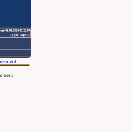
ime 08.08.2026 03:25:07
Login
Logout
artien: