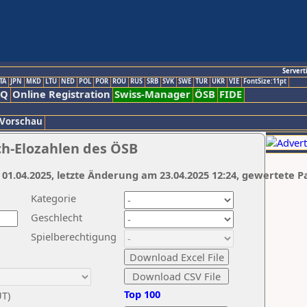
Servert
TA
JPN
MKD
LTU
NED
POL
POR
ROU
RUS
SRB
SVK
SWE
TUR
UKR
VIE
FontSize:11pt
AQ
Online Registration
Swiss-Manager
ÖSB
FIDE
 Vorschau
ch-Elozahlen des ÖSB
 01.04.2025, letzte Änderung am 23.04.2025 12:24, gewertete P
Kategorie
Geschlecht
Spielberechtigung
Top 100
UT)