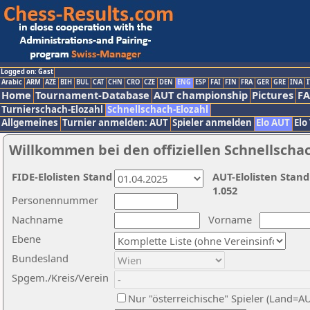
Logged on: Gast
Arabic
ARM
AZE
BIH
BUL
CAT
CHN
CRO
CZE
DEN
ENG
ESP
FAI
FIN
FRA
GER
GRE
INA
I
Home
Tournament-Database
AUT championship
Pictures
F
Turnierschach-Elozahl
Schnellschach-Elozahl
Allgemeines
Turnier anmelden: AUT
Spieler anmelden
Elo AUT
Elo
Willkommen bei den offiziellen Schnellscha
FIDE-Elolisten Stand
AUT-Elolisten Stand
1.052
Personennummer
Nachname
Vorname
Ebene
Bundesland
Spgem./Kreis/Verein
Nur "österreichische" Spieler (Land=A