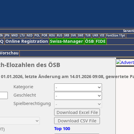
Servert
TA
JPN
MKD
LTU
NED
POL
POR
ROU
RUS
SRB
SVK
SWE
TUR
UKR
VIE
FontSize:11pt
AQ
Online Registration
Swiss-Manager
ÖSB
FIDE
 Vorschau
ch-Elozahlen des ÖSB
 01.01.2026, letzte Änderung am 14.01.2026 09:08, gewertete P
Kategorie
Geschlecht
Spielberechtigung
Top 100
UT)