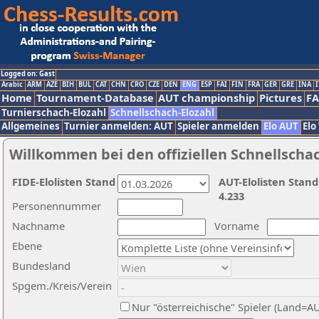
Logged on: Gast
Arabic
ARM
AZE
BIH
BUL
CAT
CHN
CRO
CZE
DEN
ENG
ESP
FAI
FIN
FRA
GER
GRE
INA
I
Home
Tournament-Database
AUT championship
Pictures
F
Turnierschach-Elozahl
Schnellschach-Elozahl
Allgemeines
Turnier anmelden: AUT
Spieler anmelden
Elo AUT
Elo
Willkommen bei den offiziellen Schnellscha
FIDE-Elolisten Stand
AUT-Elolisten Stand
4.233
Personennummer
Nachname
Vorname
Ebene
Bundesland
Spgem./Kreis/Verein
Nur "österreichische" Spieler (Land=A