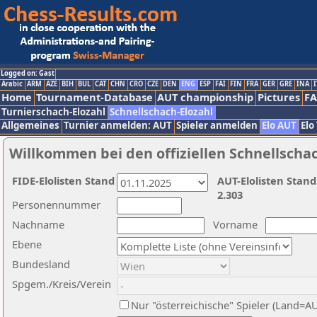
Logged on: Gast
Arabic
ARM
AZE
BIH
BUL
CAT
CHN
CRO
CZE
DEN
ENG
ESP
FAI
FIN
FRA
GER
GRE
INA
I
Home
Tournament-Database
AUT championship
Pictures
F
Turnierschach-Elozahl
Schnellschach-Elozahl
Allgemeines
Turnier anmelden: AUT
Spieler anmelden
Elo AUT
Elo
Willkommen bei den offiziellen Schnellscha
FIDE-Elolisten Stand
AUT-Elolisten Stand
2.303
Personennummer
Nachname
Vorname
Ebene
Bundesland
Spgem./Kreis/Verein
Nur "österreichische" Spieler (Land=A