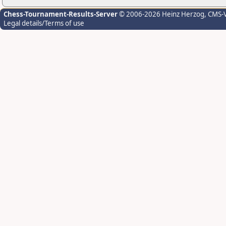
Chess-Tournament-Results-Server
© 2006-2026 Heinz Herzog
, CMS-
Legal details/Terms of use