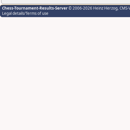
Chess-Tournament-Results-Server
© 2006-2026 Heinz Herzog
, CMS-
Legal details/Terms of use