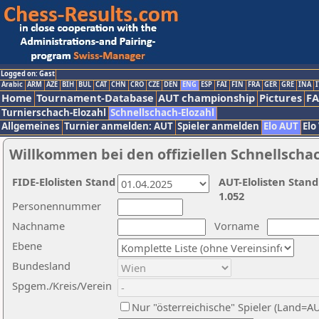
Logged on: Gast
Arabic
ARM
AZE
BIH
BUL
CAT
CHN
CRO
CZE
DEN
ENG
ESP
FAI
FIN
FRA
GER
GRE
INA
I
Home
Tournament-Database
AUT championship
Pictures
F
Turnierschach-Elozahl
Schnellschach-Elozahl
Allgemeines
Turnier anmelden: AUT
Spieler anmelden
Elo AUT
Elo
Willkommen bei den offiziellen Schnellscha
FIDE-Elolisten Stand
AUT-Elolisten Stand
1.052
Personennummer
Nachname
Vorname
Ebene
Bundesland
Spgem./Kreis/Verein
Nur "österreichische" Spieler (Land=A