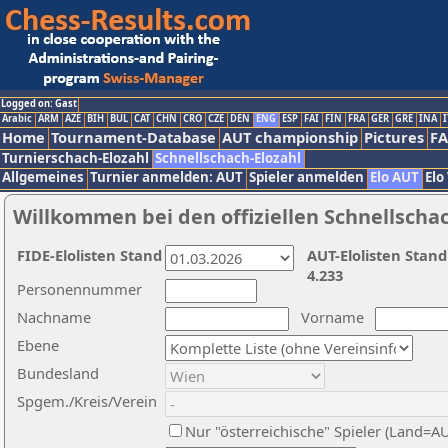
Logged on: Gast
Arabic
ARM
AZE
BIH
BUL
CAT
CHN
CRO
CZE
DEN
ENG
ESP
FAI
FIN
FRA
GER
GRE
INA
I
Home
Tournament-Database
AUT championship
Pictures
F
Turnierschach-Elozahl
Schnellschach-Elozahl
Allgemeines
Turnier anmelden: AUT
Spieler anmelden
Elo AUT
Elo
Willkommen bei den offiziellen Schnellscha
FIDE-Elolisten Stand
AUT-Elolisten Stand
4.233
Personennummer
Nachname
Vorname
Ebene
Bundesland
Spgem./Kreis/Verein
Nur "österreichische" Spieler (Land=A