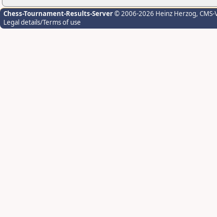
Chess-Tournament-Results-Server
© 2006-2026 Heinz Herzog
, CMS-
Legal details/Terms of use