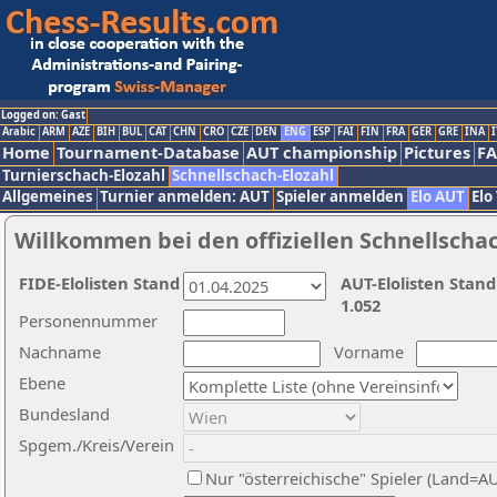
Logged on: Gast
Arabic
ARM
AZE
BIH
BUL
CAT
CHN
CRO
CZE
DEN
ENG
ESP
FAI
FIN
FRA
GER
GRE
INA
I
Home
Tournament-Database
AUT championship
Pictures
F
Turnierschach-Elozahl
Schnellschach-Elozahl
Allgemeines
Turnier anmelden: AUT
Spieler anmelden
Elo AUT
Elo
Willkommen bei den offiziellen Schnellscha
FIDE-Elolisten Stand
AUT-Elolisten Stand
1.052
Personennummer
Nachname
Vorname
Ebene
Bundesland
Spgem./Kreis/Verein
Nur "österreichische" Spieler (Land=A