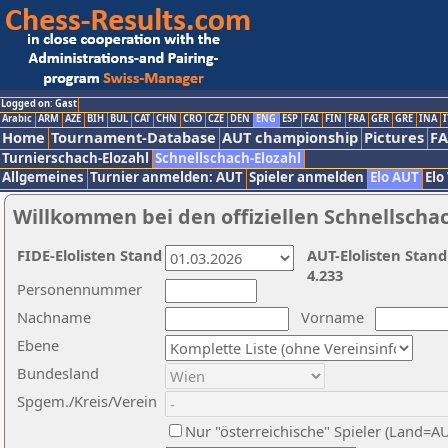
Logged on: Gast
Arabic
ARM
AZE
BIH
BUL
CAT
CHN
CRO
CZE
DEN
ENG
ESP
FAI
FIN
FRA
GER
GRE
INA
I
Home
Tournament-Database
AUT championship
Pictures
F
Turnierschach-Elozahl
Schnellschach-Elozahl
Allgemeines
Turnier anmelden: AUT
Spieler anmelden
Elo AUT
Elo
Willkommen bei den offiziellen Schnellscha
FIDE-Elolisten Stand
AUT-Elolisten Stand
4.233
Personennummer
Nachname
Vorname
Ebene
Bundesland
Spgem./Kreis/Verein
Nur "österreichische" Spieler (Land=A