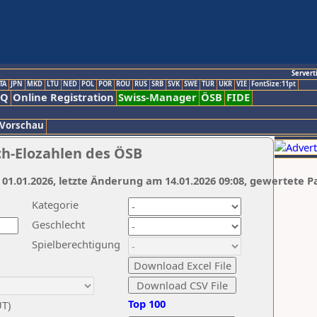
Servert
TA
JPN
MKD
LTU
NED
POL
POR
ROU
RUS
SRB
SVK
SWE
TUR
UKR
VIE
FontSize:11pt
AQ
Online Registration
Swiss-Manager
ÖSB
FIDE
 Vorschau
ch-Elozahlen des ÖSB
 01.01.2026, letzte Änderung am 14.01.2026 09:08, gewertete P
Kategorie
Geschlecht
Spielberechtigung
Top 100
UT)