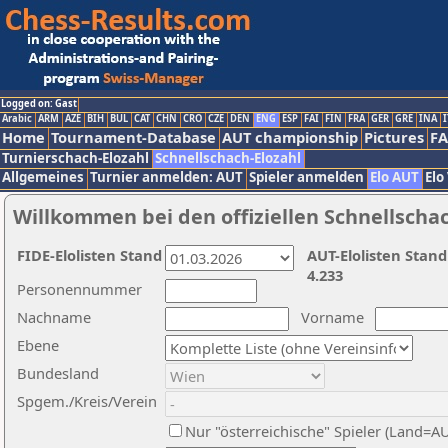
Logged on: Gast
Arabic
ARM
AZE
BIH
BUL
CAT
CHN
CRO
CZE
DEN
ENG
ESP
FAI
FIN
FRA
GER
GRE
INA
I
Home
Tournament-Database
AUT championship
Pictures
F
Turnierschach-Elozahl
Schnellschach-Elozahl
Allgemeines
Turnier anmelden: AUT
Spieler anmelden
Elo AUT
Elo
Willkommen bei den offiziellen Schnellscha
FIDE-Elolisten Stand
AUT-Elolisten Stand
4.233
Personennummer
Nachname
Vorname
Ebene
Bundesland
Spgem./Kreis/Verein
Nur "österreichische" Spieler (Land=A