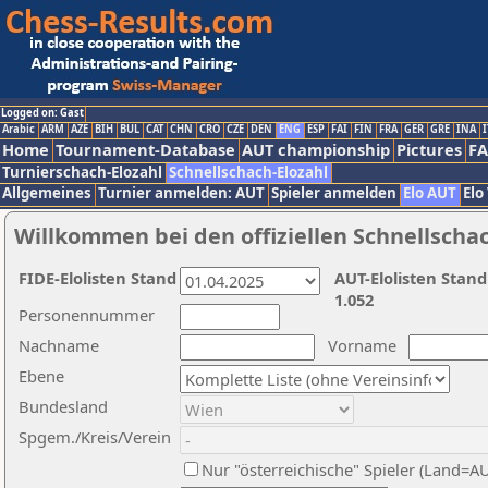
Logged on: Gast
Arabic
ARM
AZE
BIH
BUL
CAT
CHN
CRO
CZE
DEN
ENG
ESP
FAI
FIN
FRA
GER
GRE
INA
I
Home
Tournament-Database
AUT championship
Pictures
F
Turnierschach-Elozahl
Schnellschach-Elozahl
Allgemeines
Turnier anmelden: AUT
Spieler anmelden
Elo AUT
Elo
Willkommen bei den offiziellen Schnellscha
FIDE-Elolisten Stand
AUT-Elolisten Stand
1.052
Personennummer
Nachname
Vorname
Ebene
Bundesland
Spgem./Kreis/Verein
Nur "österreichische" Spieler (Land=A