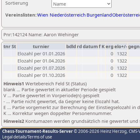
Sortierung
Vereinslisten:
Wien
Niederösterreich
Burgenland
Oberösterrei
Pnr:142124 Name: Aaron Wehinger
tnr
St
turnier
bdld
rd
datum
f
K
erg
elo+/-
gegn
Elozahl per 01.01.2026
0
1322
Elozahl per 01.04.2026
0
1322
Elozahl per 01.07.2026
0
1322
Elozahl per 01.10.2026
0
1322
Hinweis1
Wertebereich Feld St (Status)
blank ... Partie gewertet in aktueller Periode gespielt
V ... Partie gewertet in Vorperiode(n) gespielt
- ... Partie nicht gewertet, da Gegner keine Elozahl hat.
E ... Partie vorgemerkt zur Berechnung der Einstiegselozahl in
K ... Korrektur wegen doppelter Personennummer.
Hinweis2
Kontumazen werden grundsätzlich nie gewertet und sin
Chess-Tournament-Results-Server
© 2006-2026 Heinz Herzog
, CMS-
Legal details/Terms of use