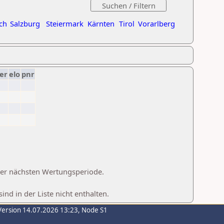
ch
Salzburg
Steiermark
Kärnten
Tirol
Vorarlberg
er
elo
pnr
 der nächsten Wertungsperiode.
d in der Liste nicht enthalten.
Version 14.07.2026 13:23, Node S1