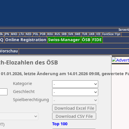
Servert
TA
JPN
MKD
LTU
NED
POL
POR
ROU
RUS
SRB
SVK
SWE
TUR
UKR
VIE
FontSize:11pt
AQ
Online Registration
Swiss-Manager
ÖSB
FIDE
 Vorschau
ch-Elozahlen des ÖSB
 01.01.2026, letzte Änderung am 14.01.2026 09:08, gewertete P
Kategorie
Geschlecht
Spielberechtigung
Top 100
UT)