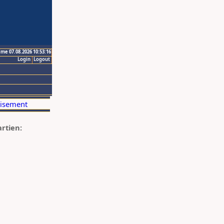
ime 07.08.2026 10:53:16
Login
Logout
artien: