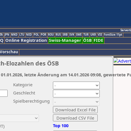
Servert
TA
JPN
MKD
LTU
NED
POL
POR
ROU
RUS
SRB
SVK
SWE
TUR
UKR
VIE
FontSize:11pt
AQ
Online Registration
Swiss-Manager
ÖSB
FIDE
 Vorschau
ch-Elozahlen des ÖSB
 01.01.2026, letzte Änderung am 14.01.2026 09:08, gewertete P
Kategorie
Geschlecht
Spielberechtigung
Top 100
UT)