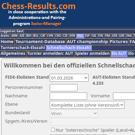
Logged on: Gast
Arabic
ARM
AZE
BIH
BUL
CAT
CHN
CRO
CZE
DEN
ENG
ESP
FAI
FIN
FRA
GER
GRE
INA
I
Home
Tournament-Database
AUT championship
Pictures
F
Turnierschach-Elozahl
Schnellschach-Elozahl
Allgemeines
Turnier anmelden: AUT
Spieler anmelden
Elo AUT
Elo
Willkommen bei den offiziellen Schnellscha
FIDE-Elolisten Stand
AUT-Elolisten Stand
4.233
Personennummer
Nachname
Vorname
Ebene
Bundesland
Spgem./Kreis/Verein
Nur "österreichische" Spieler (Land=A