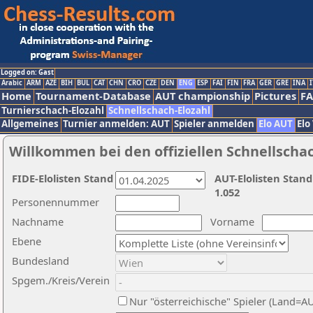
Logged on: Gast
Arabic
ARM
AZE
BIH
BUL
CAT
CHN
CRO
CZE
DEN
ENG
ESP
FAI
FIN
FRA
GER
GRE
INA
I
Home
Tournament-Database
AUT championship
Pictures
F
Turnierschach-Elozahl
Schnellschach-Elozahl
Allgemeines
Turnier anmelden: AUT
Spieler anmelden
Elo AUT
Elo
Willkommen bei den offiziellen Schnellscha
FIDE-Elolisten Stand
AUT-Elolisten Stand
1.052
Personennummer
Nachname
Vorname
Ebene
Bundesland
Spgem./Kreis/Verein
Nur "österreichische" Spieler (Land=A