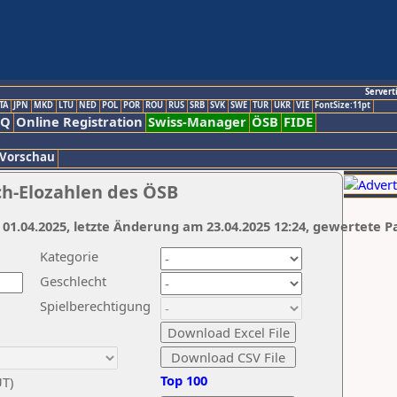
Servert
TA
JPN
MKD
LTU
NED
POL
POR
ROU
RUS
SRB
SVK
SWE
TUR
UKR
VIE
FontSize:11pt
AQ
Online Registration
Swiss-Manager
ÖSB
FIDE
 Vorschau
ch-Elozahlen des ÖSB
 01.04.2025, letzte Änderung am 23.04.2025 12:24, gewertete P
Kategorie
Geschlecht
Spielberechtigung
Top 100
UT)