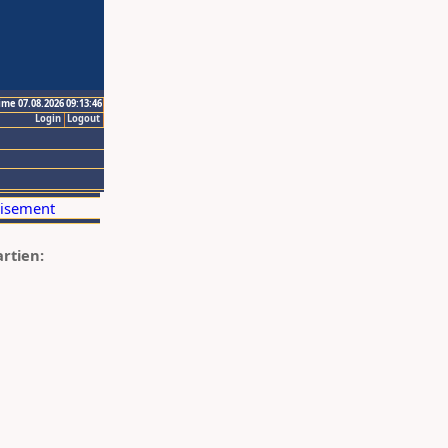
ime 07.08.2026 09:13:46
Login
Logout
artien: