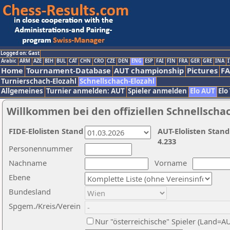
Logged on: Gast
Arabic
ARM
AZE
BIH
BUL
CAT
CHN
CRO
CZE
DEN
ENG
ESP
FAI
FIN
FRA
GER
GRE
INA
I
Home
Tournament-Database
AUT championship
Pictures
F
Turnierschach-Elozahl
Schnellschach-Elozahl
Allgemeines
Turnier anmelden: AUT
Spieler anmelden
Elo AUT
Elo
Willkommen bei den offiziellen Schnellscha
FIDE-Elolisten Stand
AUT-Elolisten Stand
4.233
Personennummer
Nachname
Vorname
Ebene
Bundesland
Spgem./Kreis/Verein
Nur "österreichische" Spieler (Land=A