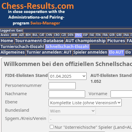
Logged on: Gast
Arabic
ARM
AZE
BIH
BUL
CAT
CHN
CRO
CZE
DEN
ENG
ESP
FAI
FIN
FRA
GER
GRE
INA
I
Home
Tournament-Database
AUT championship
Pictures
F
Turnierschach-Elozahl
Schnellschach-Elozahl
Allgemeines
Turnier anmelden: AUT
Spieler anmelden
Elo AUT
Elo
Willkommen bei den offiziellen Schnellscha
FIDE-Elolisten Stand
AUT-Elolisten Stand
1.052
Personennummer
Nachname
Vorname
Ebene
Bundesland
Spgem./Kreis/Verein
Nur "österreichische" Spieler (Land=A