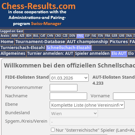
Logged on: Gast
Arabic
ARM
AZE
BIH
BUL
CAT
CHN
CRO
CZE
DEN
ENG
ESP
FAI
FIN
FRA
GER
GRE
INA
I
Home
Tournament-Database
AUT championship
Pictures
F
Turnierschach-Elozahl
Schnellschach-Elozahl
Allgemeines
Turnier anmelden: AUT
Spieler anmelden
Elo AUT
Elo
Willkommen bei den offiziellen Schnellscha
FIDE-Elolisten Stand
AUT-Elolisten Stand
4.233
Personennummer
Nachname
Vorname
Ebene
Bundesland
Spgem./Kreis/Verein
Nur "österreichische" Spieler (Land=A