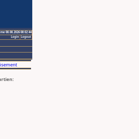
ime 08.08.2026 08:02:44
Login
Logout
artien: