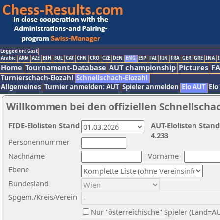
Logged on: Gast
Arabic
ARM
AZE
BIH
BUL
CAT
CHN
CRO
CZE
DEN
ENG
ESP
FAI
FIN
FRA
GER
GRE
INA
I
Home
Tournament-Database
AUT championship
Pictures
F
Turnierschach-Elozahl
Schnellschach-Elozahl
Allgemeines
Turnier anmelden: AUT
Spieler anmelden
Elo AUT
Elo
Willkommen bei den offiziellen Schnellscha
FIDE-Elolisten Stand
AUT-Elolisten Stand
4.233
Personennummer
Nachname
Vorname
Ebene
Bundesland
Spgem./Kreis/Verein
Nur "österreichische" Spieler (Land=A