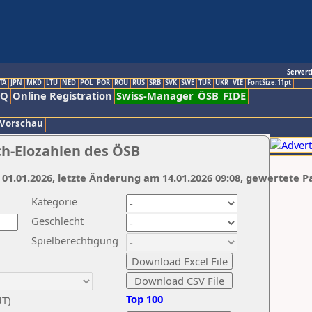
Servert
TA
JPN
MKD
LTU
NED
POL
POR
ROU
RUS
SRB
SVK
SWE
TUR
UKR
VIE
FontSize:11pt
AQ
Online Registration
Swiss-Manager
ÖSB
FIDE
 Vorschau
ch-Elozahlen des ÖSB
 01.01.2026, letzte Änderung am 14.01.2026 09:08, gewertete P
Kategorie
Geschlecht
Spielberechtigung
Top 100
UT)