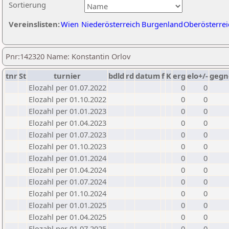
Sortierung
Vereinslisten:
Wien
Niederösterreich
Burgenland
Oberösterrei
Pnr:142320 Name: Konstantin Orlov
tnr
St
turnier
bdld
rd
datum
f
K
erg
elo+/-
gegn
Elozahl per 01.07.2022
0
0
Elozahl per 01.10.2022
0
0
Elozahl per 01.01.2023
0
0
Elozahl per 01.04.2023
0
0
Elozahl per 01.07.2023
0
0
Elozahl per 01.10.2023
0
0
Elozahl per 01.01.2024
0
0
Elozahl per 01.04.2024
0
0
Elozahl per 01.07.2024
0
0
Elozahl per 01.10.2024
0
0
Elozahl per 01.01.2025
0
0
Elozahl per 01.04.2025
0
0
Elozahl per 01.07.2025
0
0