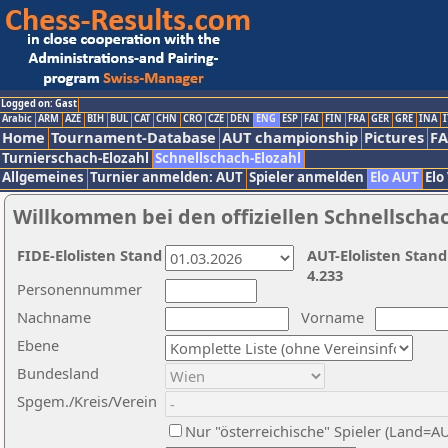
Logged on: Gast
Arabic
ARM
AZE
BIH
BUL
CAT
CHN
CRO
CZE
DEN
ENG
ESP
FAI
FIN
FRA
GER
GRE
INA
I
Home
Tournament-Database
AUT championship
Pictures
F
Turnierschach-Elozahl
Schnellschach-Elozahl
Allgemeines
Turnier anmelden: AUT
Spieler anmelden
Elo AUT
Elo
Willkommen bei den offiziellen Schnellscha
FIDE-Elolisten Stand
AUT-Elolisten Stand
4.233
Personennummer
Nachname
Vorname
Ebene
Bundesland
Spgem./Kreis/Verein
Nur "österreichische" Spieler (Land=A