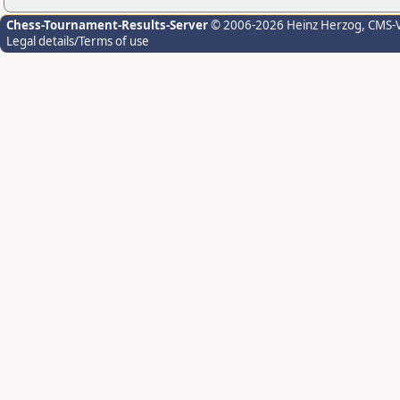
Chess-Tournament-Results-Server
© 2006-2026 Heinz Herzog
, CMS-
Legal details/Terms of use