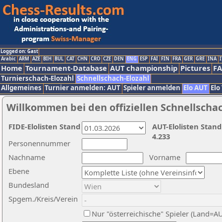
Logged on: Gast
Arabic
ARM
AZE
BIH
BUL
CAT
CHN
CRO
CZE
DEN
ENG
ESP
FAI
FIN
FRA
GER
GRE
INA
I
Home
Tournament-Database
AUT championship
Pictures
F
Turnierschach-Elozahl
Schnellschach-Elozahl
Allgemeines
Turnier anmelden: AUT
Spieler anmelden
Elo AUT
Elo
Willkommen bei den offiziellen Schnellscha
FIDE-Elolisten Stand
AUT-Elolisten Stand
4.233
Personennummer
Nachname
Vorname
Ebene
Bundesland
Spgem./Kreis/Verein
Nur "österreichische" Spieler (Land=A