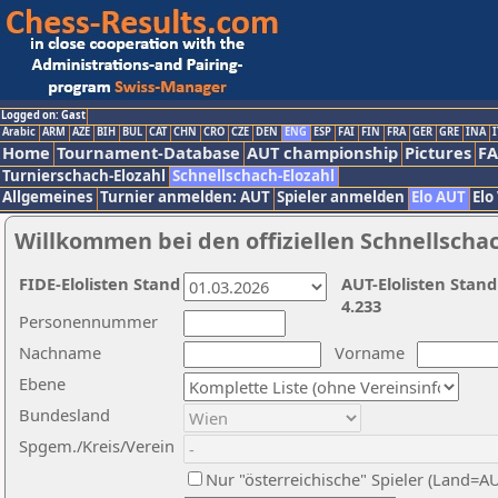
Logged on: Gast
Arabic
ARM
AZE
BIH
BUL
CAT
CHN
CRO
CZE
DEN
ENG
ESP
FAI
FIN
FRA
GER
GRE
INA
I
Home
Tournament-Database
AUT championship
Pictures
F
Turnierschach-Elozahl
Schnellschach-Elozahl
Allgemeines
Turnier anmelden: AUT
Spieler anmelden
Elo AUT
Elo
Willkommen bei den offiziellen Schnellscha
FIDE-Elolisten Stand
AUT-Elolisten Stand
4.233
Personennummer
Nachname
Vorname
Ebene
Bundesland
Spgem./Kreis/Verein
Nur "österreichische" Spieler (Land=A