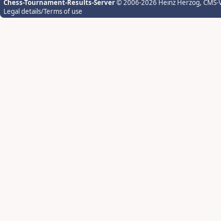
Chess-Tournament-Results-Server
© 2006-2026 Heinz Herzog
, CMS-
Legal details/Terms of use