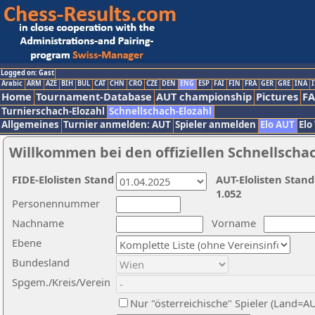
Logged on: Gast
Arabic
ARM
AZE
BIH
BUL
CAT
CHN
CRO
CZE
DEN
ENG
ESP
FAI
FIN
FRA
GER
GRE
INA
I
Home
Tournament-Database
AUT championship
Pictures
F
Turnierschach-Elozahl
Schnellschach-Elozahl
Allgemeines
Turnier anmelden: AUT
Spieler anmelden
Elo AUT
Elo
Willkommen bei den offiziellen Schnellscha
FIDE-Elolisten Stand
AUT-Elolisten Stand
1.052
Personennummer
Nachname
Vorname
Ebene
Bundesland
Spgem./Kreis/Verein
Nur "österreichische" Spieler (Land=A