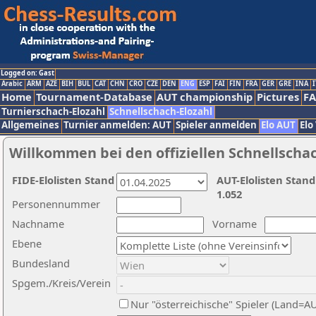
Logged on: Gast
Arabic
ARM
AZE
BIH
BUL
CAT
CHN
CRO
CZE
DEN
ENG
ESP
FAI
FIN
FRA
GER
GRE
INA
I
Home
Tournament-Database
AUT championship
Pictures
F
Turnierschach-Elozahl
Schnellschach-Elozahl
Allgemeines
Turnier anmelden: AUT
Spieler anmelden
Elo AUT
Elo
Willkommen bei den offiziellen Schnellscha
FIDE-Elolisten Stand
AUT-Elolisten Stand
1.052
Personennummer
Nachname
Vorname
Ebene
Bundesland
Spgem./Kreis/Verein
Nur "österreichische" Spieler (Land=A