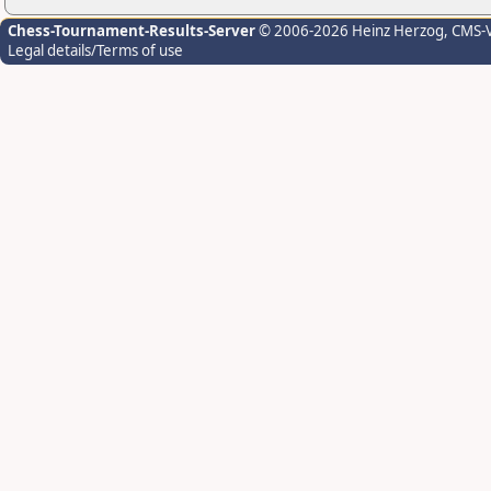
Chess-Tournament-Results-Server
© 2006-2026 Heinz Herzog
, CMS-
Legal details/Terms of use