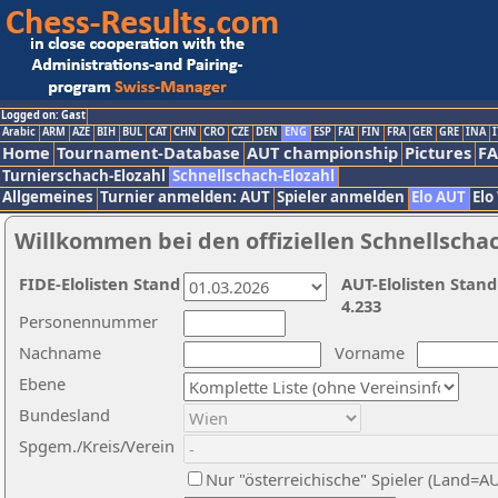
Logged on: Gast
Arabic
ARM
AZE
BIH
BUL
CAT
CHN
CRO
CZE
DEN
ENG
ESP
FAI
FIN
FRA
GER
GRE
INA
I
Home
Tournament-Database
AUT championship
Pictures
F
Turnierschach-Elozahl
Schnellschach-Elozahl
Allgemeines
Turnier anmelden: AUT
Spieler anmelden
Elo AUT
Elo
Willkommen bei den offiziellen Schnellscha
FIDE-Elolisten Stand
AUT-Elolisten Stand
4.233
Personennummer
Nachname
Vorname
Ebene
Bundesland
Spgem./Kreis/Verein
Nur "österreichische" Spieler (Land=A