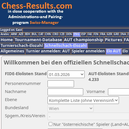
Logged on: Gast
Arabic
ARM
AZE
BIH
BUL
CAT
CHN
CRO
CZE
DEN
ENG
ESP
FAI
FIN
FRA
GER
GRE
INA
I
Home
Tournament-Database
AUT championship
Pictures
F
Turnierschach-Elozahl
Schnellschach-Elozahl
Allgemeines
Turnier anmelden: AUT
Spieler anmelden
Elo AUT
Elo
Willkommen bei den offiziellen Schnellscha
FIDE-Elolisten Stand
AUT-Elolisten Stand
4.233
Personennummer
Nachname
Vorname
Ebene
Bundesland
Spgem./Kreis/Verein
Nur "österreichische" Spieler (Land=A